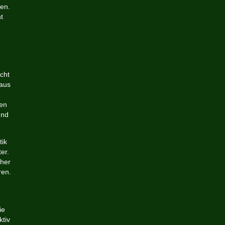
len.
t
icht
 aus
en
und
tik
er.
aher
ren.
ie
ktiv