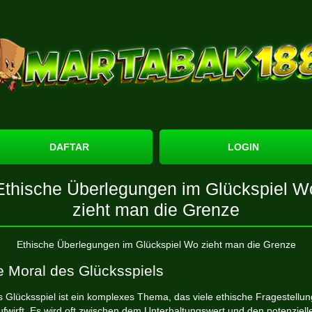
DAFTAR
LOGIN
Ethische Überlegungen im Glückspiel W
zieht man die Grenze
Ethische Überlegungen im Glückspiel Wo zieht man die Grenze
e Moral des Glücksspiels
 Glücksspiel ist ein komplexes Thema, das viele ethische Fragestellu
ufwirft. Es wird oft zwischen dem Unterhaltungswert und den potenziell