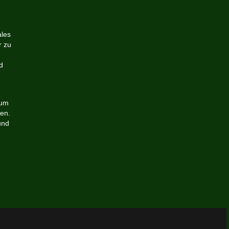
ales
r zu
d
 um
ten.
und