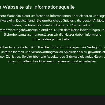
e Webseite als Informationsquelle
ere Webseite bietet umfassende Informationen über sicheres und leg
cksspiel in Deutschland. Sie ermöglicht es Spielern, die besten Anbiete
finden, die hohe Standards in Bezug auf Sicherheit und
Verantwortungsbewusstsein erfüllen. Durch detaillierte Bewertungen un
Sicherheitsanalysen unterstützen wir die Nutzer dabei, informierte
Entscheidungen zu treffen.
rüber hinaus stellen wir hilfreiche Tipps und Strategien zur Verfügung,
 unterhaltsames und verantwortungsvolles Spielerlebnis zu gewährleis
ser Ziel ist es, Spieler über alle Aspekte des Glücksspiels aufzuklären 
ihnen zu helfen, ihre Grenzen zu erkennen und einzuhalten.