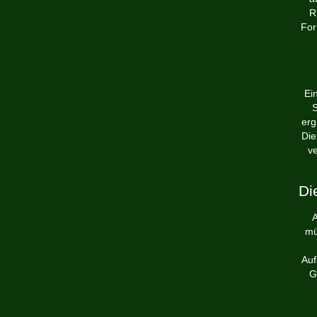
R
For
Ei
S
erg
Die
ve
Di
A
mü
Auf
G