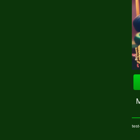
M
test