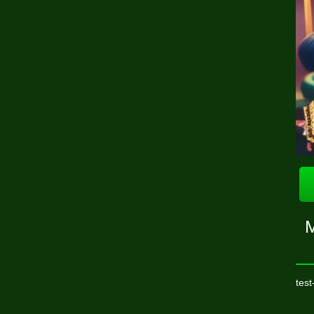
M
test