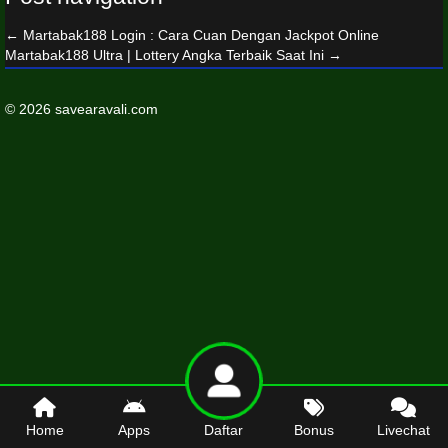
←
Martabak188 Login : Cara Cuan Dengan Jackpot Online
Martabak188 Ultra | Lottery Angka Terbaik Saat Ini
→
© 2026 savearavali.com
Home
Apps
Daftar
Bonus
Livechat