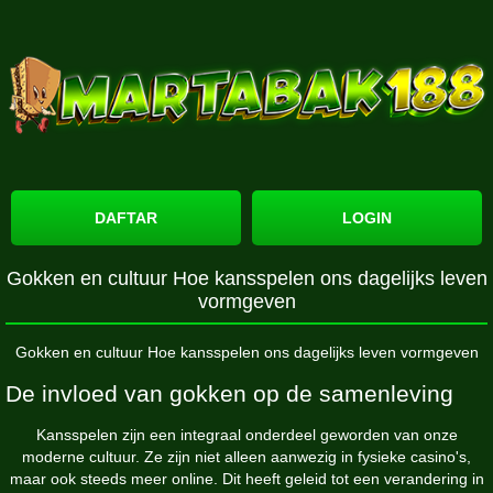
DAFTAR
LOGIN
Gokken en cultuur Hoe kansspelen ons dagelijks leven
vormgeven
Gokken en cultuur Hoe kansspelen ons dagelijks leven vormgeven
De invloed van gokken op de samenleving
Kansspelen zijn een integraal onderdeel geworden van onze
moderne cultuur. Ze zijn niet alleen aanwezig in fysieke casino's,
maar ook steeds meer online. Dit heeft geleid tot een verandering in