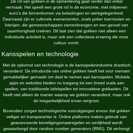
De rol van gokken in de samenleving gaat verder dan enkel
vermaak. Het speelt een grote rol in de economie, met miljoenen
euro's die binnenkomen via belastingen en werkgelegenheid.
Daarnaast zijn er culturele evenementen, zoals poker toernooien en
loterijen, die gemeenschappen samenbrengen en een gevoel van
saamhorigheid creëren. Dit laat zien dat gokken niet alleen een
individuele activiteit is, maar ook een collectieve ervaring die onze
cultuur vormt.
Kansspelen en technologie
Met de opkomst van technologie is de kansspelenindustrie drastisch
veranderd. De introductie van online gokken heeft het voor mensen
gemakkelijker gemaakt om deel te nemen aan kansspelen. Mobiele
apps en websites bieden nu toegang tot een breed scala aan
spellen, van traditionele tafelspellen tot innovatieve gokkasten. Dit
heeft niet alleen de manier waarop we gokken veranderd, maar ook
de toegankelijkheid ervan vergroot.
Bovendien zorgen technologische vooruitgangen ervoor dat gokken
veiliger en transparanter is. Online platforms maken gebruik van
geavanceerde beveiligingsmaatregelen en eerlijkheid wordt
gewaarborgd door random number generators (RNG). Dit verhoogt