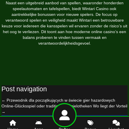
Naast een uitgebreid aanbod van spellen, waaronder honderden
speelautomaten en tafelspellen, biedt Wintari Casino ook
aantrekkelijke bonussen voor nieuwe spelers. De focus op
verantwoord spelen en veiligheid maakt Wintari een betrouwbare
keuze voor iedereen die kansspelen wil ervaren zonder de risico’s uit
het oog te verliezen. Dit toont aan hoe moderne online casino’s een
balans proberen te vinden tussen vermaak en
verantwoordelijkheidsgevoel.
Post navigation
←
Przewodnik dla początkujących w świecie gier hazardowych
Online-Glücksspiel oder traditionelle Spielotheken Wo liegt der Vorteil
→
© 2026 savearavali.com