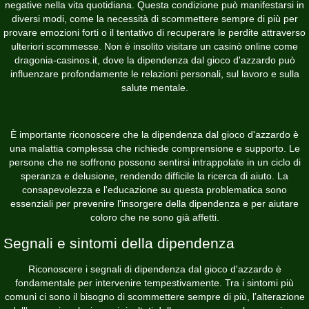
negative nella vita quotidiana. Questa condizione può manifestarsi in
diversi modi, come la necessità di scommettere sempre di più per
provare emozioni forti o il tentativo di recuperare le perdite attraverso
ulteriori scommesse. Non è insolito visitare un casinò online come
dragonia-casinos.it
, dove la dipendenza dal gioco d'azzardo può
influenzare profondamente le relazioni personali, sul lavoro e sulla
salute mentale.
È importante riconoscere che la dipendenza dal gioco d'azzardo è
una malattia complessa che richiede comprensione e supporto. Le
persone che ne soffrono possono sentirsi intrappolate in un ciclo di
speranza e delusione, rendendo difficile la ricerca di aiuto. La
consapevolezza e l'educazione su questa problematica sono
essenziali per prevenire l'insorgere della dipendenza e per aiutare
coloro che ne sono già affetti.
Segnali e sintomi della dipendenza
Riconoscere i segnali di dipendenza dal gioco d'azzardo è
fondamentale per intervenire tempestivamente. Tra i sintomi più
comuni ci sono il bisogno di scommettere sempre di più, l’alterazione