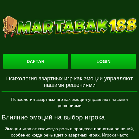
DAFTAR
LOGIN
Психология азартных игр как эмоции управляют
нашими решениями
Психология азартных игр как эмоции управляют нашими
решениями
Влияние эмоций на выбор игрока
Эмоции играют ключевую роль в процессе принятия решений,
особенно когда речь идет о азартных играх. Игроки часто