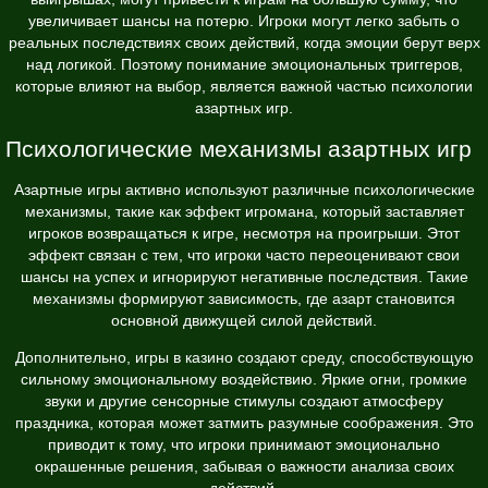
увеличивает шансы на потерю. Игроки могут легко забыть о
реальных последствиях своих действий, когда эмоции берут верх
над логикой. Поэтому понимание эмоциональных триггеров,
которые влияют на выбор, является важной частью психологии
азартных игр.
Психологические механизмы азартных игр
Азартные игры активно используют различные психологические
механизмы, такие как эффект игромана, который заставляет
игроков возвращаться к игре, несмотря на проигрыши. Этот
эффект связан с тем, что игроки часто переоценивают свои
шансы на успех и игнорируют негативные последствия. Такие
механизмы формируют зависимость, где азарт становится
основной движущей силой действий.
Дополнительно, игры в казино создают среду, способствующую
сильному эмоциональному воздействию. Яркие огни, громкие
звуки и другие сенсорные стимулы создают атмосферу
праздника, которая может затмить разумные соображения. Это
приводит к тому, что игроки принимают эмоционально
окрашенные решения, забывая о важности анализа своих
действий.