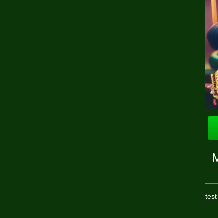
M
test